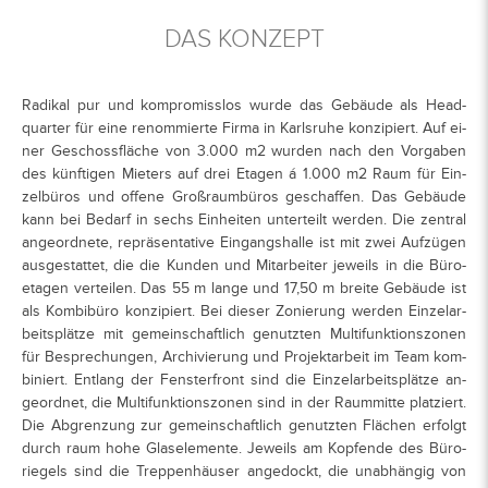
DAS KONZEPT
Ra­di­kal pur und kom­pro­miss­los wur­de das Ge­bäu­de als Head­
quar­ter für eine re­nom­mier­te Fir­ma in Karls­ru­he kon­zi­piert. Auf ei­
ner Ge­schoss­flä­che von 3.000 m2 wur­den nach den Vor­ga­ben
des künf­ti­gen Mie­ters auf drei Eta­gen á 1.000 m2 Raum für Ein­
zel­bü­ros und of­fe­ne Groß­raum­bü­ros ge­schaf­fen. Das Ge­bäu­de
kann bei Be­darf in sechs Ein­hei­ten un­ter­teilt wer­den. Die zen­tral
an­ge­ord­ne­te, re­prä­sen­ta­ti­ve Ein­gangs­hal­le ist mit zwei Auf­zü­gen
aus­ge­stat­tet, die die Kun­den und Mit­ar­bei­ter je­weils in die Bü­ro­
eta­gen ver­tei­len. Das 55 m lan­ge und 17,50 m brei­te Ge­bäu­de ist
als Kom­bi­bü­ro kon­zi­piert. Bei die­ser Zo­nie­rung wer­den Ein­zel­ar­
beits­plät­ze mit ge­mein­schaft­lich ge­nutz­ten Mul­ti­funk­ti­ons­zo­nen
für Be­spre­chun­gen, Ar­chi­vie­rung und Pro­jekt­ar­beit im Team kom­
bi­niert. Ent­lang der Fens­ter­front sind die Ein­zel­ar­beits­plät­ze an­
ge­ord­net, die Mul­ti­funk­ti­ons­zo­nen sind in der Raum­mit­te plat­ziert.
Die Ab­gren­zung zur ge­mein­schaft­lich ge­nutz­ten Flä­chen er­folgt
durch raum hohe Gla­se­le­men­te. Je­weils am Kopf­en­de des Bü­ro­
rie­gels sind die Trep­pen­häu­ser an­ge­dockt, die un­ab­hän­gig von