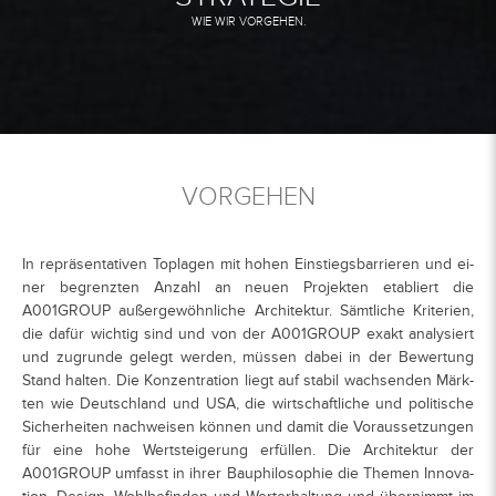
WIE WIR VORGEHEN.
VORGEHEN
In re­prä­sen­ta­ti­ven Top­la­gen mit ho­hen Ein­stiegs­bar­rie­ren und ei­
ner be­grenz­ten An­zahl an neu­en Pro­jek­ten eta­bliert die
A001GROUP au­ßer­ge­wöhn­li­che Ar­chi­tek­tur. Sämt­li­che Kri­te­ri­en,
die da­für wich­tig sind und von der A001GROUP ex­akt ana­ly­siert
und zu­grun­de ge­legt wer­den, müs­sen da­bei in der Be­wer­tung
Stand hal­ten. Die Kon­zen­tra­ti­on liegt auf sta­bil wach­sen­den Märk­
ten wie Deutsch­land und USA, die wirt­schaft­li­che und po­li­ti­sche
Si­cher­hei­ten nach­wei­sen kön­nen und da­mit die Vor­aus­set­zun­gen
für eine hohe Wert­stei­ge­rung er­fül­len. Die Ar­chi­tek­tur der
A001GROUP um­fasst in ih­rer Bau­phi­lo­so­phie die The­men In­no­va­